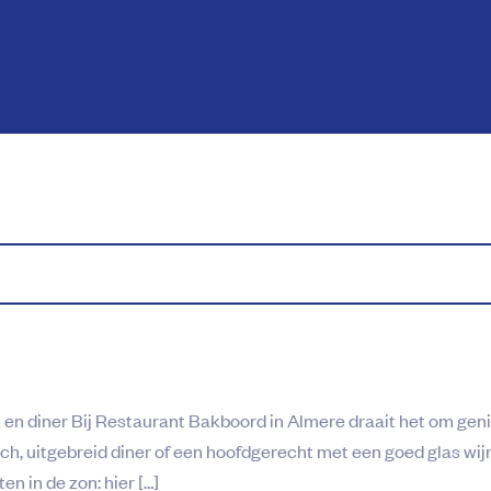
en diner Bij Restaurant Bakboord in Almere draait het om genie
nch, uitgebreid diner of een hoofdgerecht met een goed glas wijn
en in de zon: hier […]