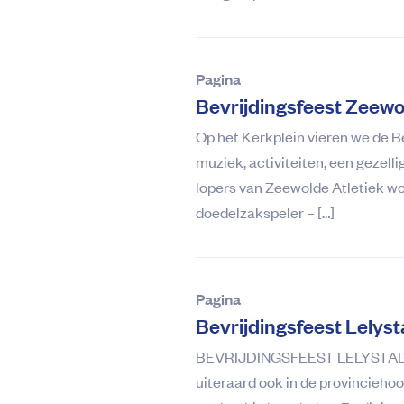
Pagina
Bevrijdingsfeest Zeewo
Op het Kerkplein vieren we de B
muziek, activiteiten, een gezel
lopers van Zeewolde Atletiek wo
doedelzakspeler – […]
Pagina
Bevrijdingsfeest Lelys
BEVRIJDINGSFEEST LELYSTAD In h
uiteraard ook in de provinciehoo