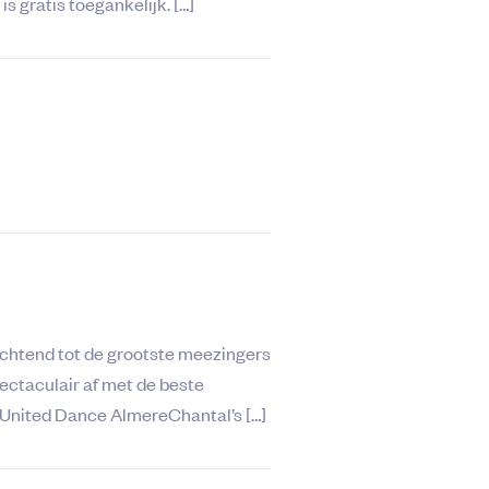
s gratis toegankelijk. […]
chtend tot de grootste meezingers
taculair af met de beste
eUnited Dance AlmereChantal’s […]