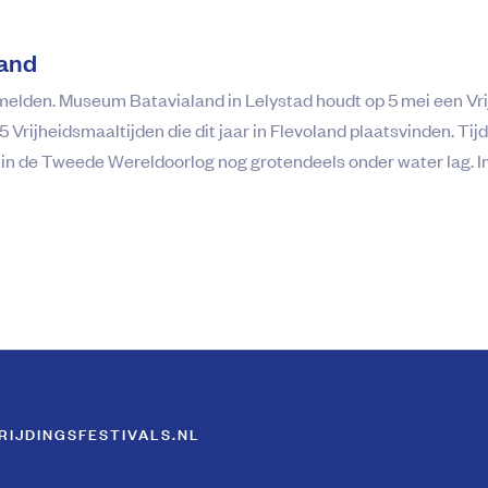
land
melden. Museum Batavialand in Lelystad houdt op 5 mei een Vr
 Vrijheidsmaaltijden die dit jaar in Flevoland plaatsvinden. T
ie in de Tweede Wereldoorlog nog grotendeels onder water lag. In
RIJDINGSFESTIVALS.NL