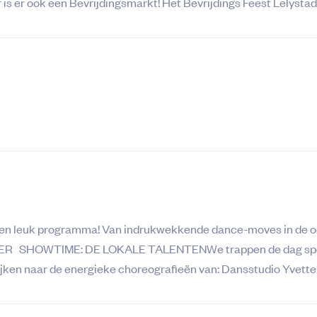
r is er ook een Bevrijdingsmarkt! Het Bevrijdings Feest Lelystad i
een leuk programma! Van indrukwekkende dance-moves in de o
e HIER SHOWTIME: DE LOKALE TALENTENWe trappen de dag spec
ijken naar de energieke choreografieën van: Dansstudio Yvett