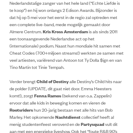
Nederlandstalige zanger van het hele land (“Echte Liefde is
te koop”) en hij won onlangs 2 Edison Awards. Bijzonder is
dat hij op 5 mei voor het eerst in de regio zal optreden met
een complete live-band, mede mogelijk gemaakt door
Almere Centrum.
Kris Kross Amsterdam
is als sinds 2011
een toonaangevende Nederlandse act op het
(internationale) podium. Naast hun mondiale hit samen met
Cheat Codes (700+miljoen streams!) werkten ze samen met
veel artiesten, variërend van Antoon tot Ty Dolla $ign en van
Tino Martin tot Tinie Tempah.
Verder brengt
Child of Destiny
alle Destiny’s Child hits naar
de polder (UPDATE, dit gaat niet door. Emma Heesters
komt!), zorgt
Fenna Ramos
(bekend van o.a. Zappelin)
ervoor dat alle kids in beweging komen en vieren de
Rootsriders
hun 20-jarig bestaan met alle hits van Bob
Marley. Het opkomende
Nachtdienst
collectief heeft al
menig studentenfeest veroverd en de
Partysquad
vult dit
aan met een energieke liveshow. Ook het “foute R&B 90’s