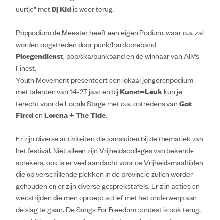
uurtje” met
Dj Kid
is weer terug.
Poppodium de Meester heeft een eigen Podium, waar o.a. zal
worden opgetreden door punk/hardcoreband
Ploegendienst
, pop/ska/punkband en de winnaar van Ally’s
Finest.
Youth Movement presenteert een lokaal jongerenpodium
met talenten van 14-27 jaar en bij
Kunst=Leuk
kun je
terecht voor de Locals Stage met o.a. optredens van
Got
Fired
en
Lorena + The Tide
.
Er zijn diverse activiteiten die aansluiten bij de thematiek van
het festival. Niet alleen zijn Vrijheidscolleges van bekende
sprekers, ook is er veel aandacht voor de Vrijheidsmaaltijden
die op verschillende plekken in de provincie zullen worden
gehouden en er zijn diverse gesprekstafels. Er zijn acties en
wedstrijden die men oproept actief met het onderwerp aan
de slag te gaan. De Songs For Freedom contest is ook terug,