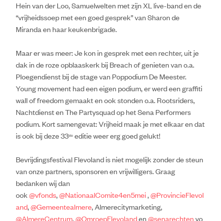
Hein van der Loo, Samuelwelten met zijn XL live-band en de
“vrijheidssoep met een goed gesprek” van Sharon de
Miranda en haar keukenbrigade.
Maar er was meer: Je kon in gesprek met een rechter, uit je
dak in de roze opblaaskerk bij Breach of genieten van o.a.
Ploegendienst bij de stage van Poppodium De Meester.
Young movement had een eigen podium, er werd een graffiti
wall of freedom gemaakt en ook stonden o.a. Rootsriders,
Nachtdienst en The Partysquad op het Sena Performers
podium. Kort samengevat: Vrijheid maak je met elkaar en dat
is ook bij deze 33
editie weer erg goed gelukt!
ste
Bevrijdingsfestival Flevoland is niet mogelijk zonder de steun
van onze partners, sponsoren en vrijwilligers. Graag
bedanken wij dan
ook
@vfonds
,
@NationaalComite4en5mei
,
@ProvincieFlevol
and
,
@Gemeentealmere
, Almerecitymarketing,
@AlmereCentrum
,
@OmroepFlevoland
en
@senarechten
vo