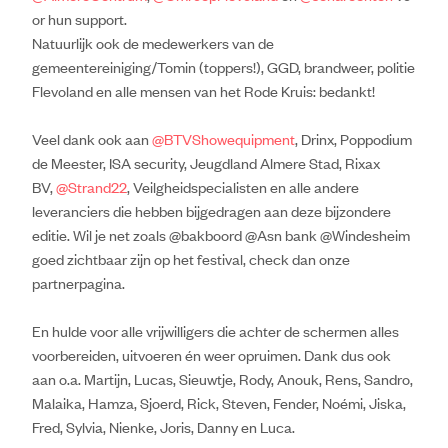
or hun support.
Natuurlijk ook de medewerkers van de
gemeentereiniging/Tomin (toppers!), GGD, brandweer, politie
Flevoland en alle mensen van het Rode Kruis: bedankt!
Veel dank ook aan
@BTVShowequipment
, Drinx, Poppodium
de Meester, ISA security, Jeugdland Almere Stad, Rixax
BV,
@Strand22
, Veilgheidspecialisten en alle andere
leveranciers die hebben bijgedragen aan deze bijzondere
editie. Wil je net zoals @bakboord @Asn bank @Windesheim
goed zichtbaar zijn op het festival, check dan onze
partnerpagina.
En hulde voor alle vrijwilligers die achter de schermen alles
voorbereiden, uitvoeren én weer opruimen. Dank dus ook
aan o.a. Martijn, Lucas, Sieuwtje, Rody, Anouk, Rens, Sandro,
Malaika, Hamza, Sjoerd, Rick, Steven, Fender, Noémi, Jiska,
Fred, Sylvia, Nienke, Joris, Danny en Luca.