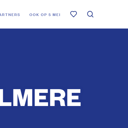
ARTNERS
OOK OP 5 MEI
ALMERE