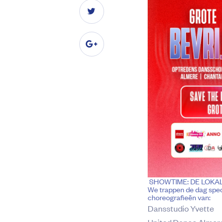
SHOWTIME: DE LOKA
We trappen de dag spect
choreografieën van:
Dansstudio Yvette
United Dance Almer