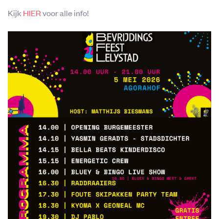
Kijk
HIER
voor alle info!