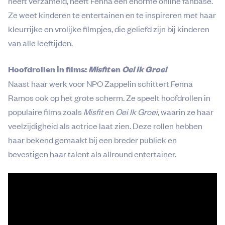
heeft verzameld, heeft Fenna een enorme online fanbase.
Ze weet kinderen te entertainen en te inspireren met haar
kleurrijke en vrolijke filmpjes, die geliefd zijn bij kinderen
van alle leeftijden.
Hoofdrollen in films:
Misfit
en
Oei Ik Groei
Naast haar werk voor NPO Zappelin schittert Fenna
Ramos ook op het grote scherm. Ze speelt hoofdrollen in
populaire films zoals
Misfit
en
Oei Ik Groei
, waarin ze haar
veelzijdigheid als actrice laat zien. Deze rollen hebben
haar bekend gemaakt bij een breder publiek en
bevestigen haar talent als allround entertainer.